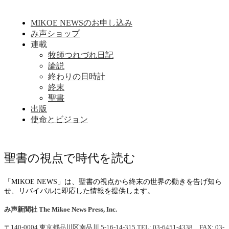
MIKOE NEWSのお申し込み
み声ショップ
連載
牧師つれづれ日記
論説
終わりの日時計
終末
聖書
出版
使命とビジョン
聖書の視点で時代を読む
「MIKOE NEWS」は、聖書の視点から終末の世界の動きを告げ知ら
せ、リバイバルに即応した情報を提供します。
み声新聞社
The Mikoe News Press, Inc.
〒140-0004 東京都品川区南品川 5-16-14-315
TEL: 03-6451-4338 FAX: 03-