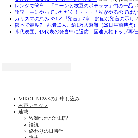
レンジで簡単！「コーンと枝豆のポテサラ」旬の一品
2
論説 主にやっていただく！・・・「私がやるのではな
カリスマの恵み 331／『預言』7章 的確な預言の示し
熊本で震度7 死者13人、約1万人避難（29日午前時点
米代表団、仏代表の発言中に退席 国連人権トップ再任
MIKOE NEWSのお申し込み
み声ショップ
連載
牧師つれづれ日記
論説
終わりの日時計
終末