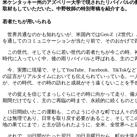
米ケンタッキー州のアズベリー大学で現されたリバイバルの働
取材もしていただいた。中野牧師の特別寄稿を紹介する。
若者たちが用いられる
世界共通なのかも知れないが、米国内ではGen-Z（Z世代
を通してのコミュニケーションが当たり前で、そのおかげで
この世代、そしてさらに若い世代の若者たちが今この時、神
時代に入っていく中、後の雨リバイバルと呼ばれる、主のご
今、実際に現場で、そしてYouTube、Facebook、T
の証言がリアルタイムにおいても伝えられていっている。一
が、その時代、その時の訪れと成就がそう遠くないことを予
その捉えを信じてまっしぐらにその時に向かって走り、備え
期間だけでなく、主のご再臨の時まで、永続的に続くものと
15日間続いたこの運動も、このように小さな町では人々の
とは無理であり、日常を取り戻す必要があること、そしてこ
地の果てにまで」と主が語られたように、全米、全世界へと
それで、10日間がたった翌日、20日月曜日から、町や大学