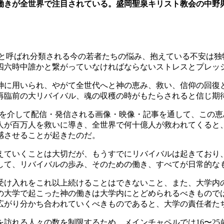
きが全世界で注目されている。盛岡聖泉キリスト教会の中野與子
）と呼ばれ分類される今の若者たちの悩み、抱えている不安は
四六時中誰かと繋がっていなければならないストレスとプレッ
に用いられ、やがて全世代へと神の恵み、救い、信仰の回復
再臨前の大リバイバル、魂の収穫の時がもたらされると信じ期
ikTokなどを介して配信・発信される画像・映像・記事を通して
人が百万人を救いに導き、全世界で何十億人が救われてくると
感させることが起きたのだ。
ていくことは大切だが、もうすでにリバイバルは起きており
して、リバイバルの歩み、そのための働き、すべてが日常的な
受け入れをこれ以上続けることはできないこと、また、大学内
の大学で起こった神の働きは大学内にとどめられるべきものでは
広がり分かち合われていくべきものであると、大学の責任者た
を訪れる人々の数を制限するため、メインチャペルでは16〜2