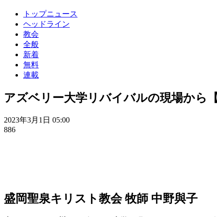
トップニュース
ヘッドライン
教会
全般
新着
無料
連載
アズベリー大学リバイバルの現場から【
2023年3月1日 05:00
886
盛岡聖泉キリスト教会 牧師 中野與子