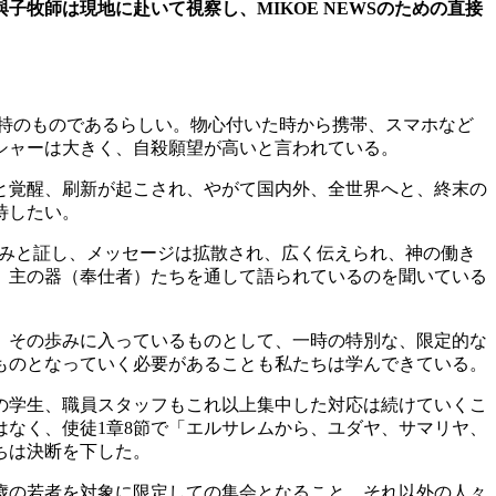
牧師は現地に赴いて視察し、MIKOE NEWSのための直接
独特のものであるらしい。物心付いた時から携帯、スマホなど
シャーは大きく、自殺願望が高いと言われている。
と覚醒、刷新が起こされ、やがて国内外、全世界へと、終末の
待したい。
、この恵みと証し、メッセージは拡散され、広く伝えられ、神の働き
、主の器（奉仕者）たちを通して語られているのを聞いている
、その歩みに入っているものとして、一時の特別な、限定的な
ものとなっていく必要があることも私たちは学んできている。
の学生、職員スタッフもこれ以上集中した対応は続けていくこ
なく、使徒1章8節で「エルサレムから、ユダヤ、サマリヤ、
ちは決断を下した。
5歳の若者を対象に限定しての集会となること、それ以外の人々