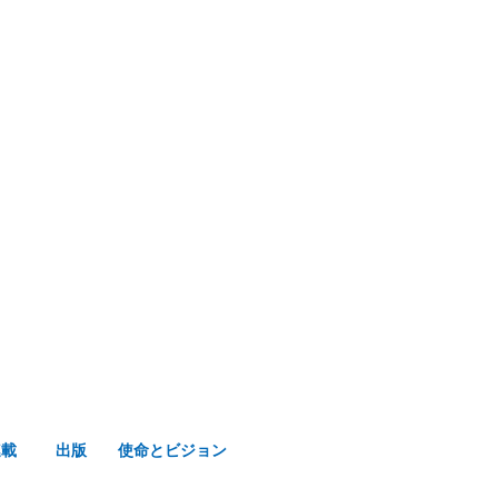
み声ショップ
連載
出版
使命とビジョン
連載
出版
使命とビジョン