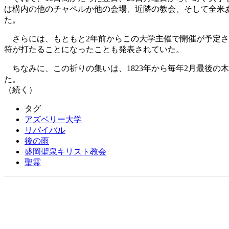
は構内の他のチャペルか他の会場、近隣の教会、そして全米
た。
さらには、もともと2年前からこの大学主催で開催が予定さ
符が打たることになったことも発表されていた。
ちなみに、この祈りの集いは、1823年から毎年2月最後の
た。
（続く）
タグ
アズベリー大学
リバイバル
後の雨
盛岡聖泉キリスト教会
聖霊