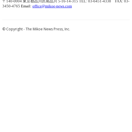
〒140-0004 東京都品川区南品川 5-16-14-315
TEL: 03-6451-4338 FAX: 03-
3450-4765
Email:
office@mikoe-news.com
© Copyright - The Mikoe News Press, Inc.