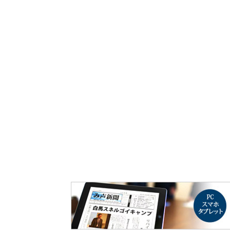
み声ショップ
連載
出版
使命とビジョン