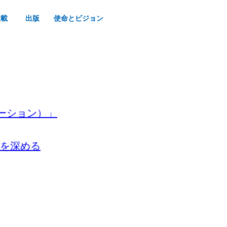
連載
出版
使命とビジョン
リューション）」
を深める