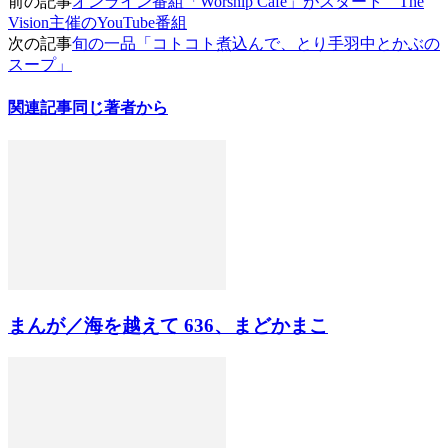
前の記事
オンライン番組「Worship Cafe」がスタート The
Vision主催のYouTube番組
次の記事
旬の一品「コトコト煮込んで、とり手羽中とかぶの
スープ」
関連記事
同じ著者から
まんが／海を越えて 636、まどかまこ