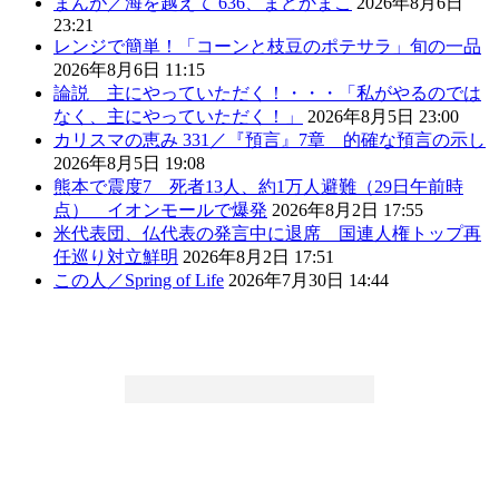
まんが／海を越えて 636、まどかまこ
2026年8月6日
23:21
レンジで簡単！「コーンと枝豆のポテサラ」旬の一品
2026年8月6日 11:15
論説 主にやっていただく！・・・「私がやるのでは
なく、主にやっていただく！」
2026年8月5日 23:00
カリスマの恵み 331／『預言』7章 的確な預言の示し
2026年8月5日 19:08
熊本で震度7 死者13人、約1万人避難（29日午前時
点） イオンモールで爆発
2026年8月2日 17:55
米代表団、仏代表の発言中に退席 国連人権トップ再
任巡り対立鮮明
2026年8月2日 17:51
この人／Spring of Life
2026年7月30日 14:44