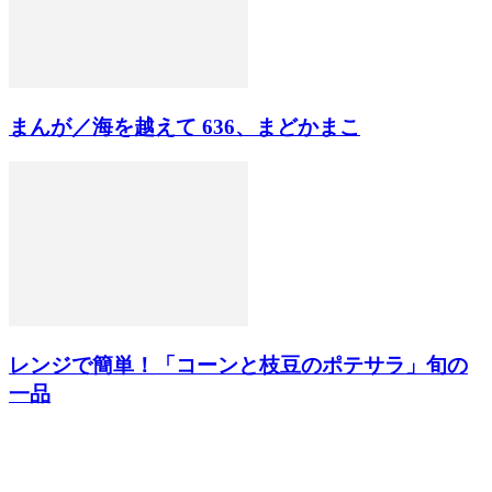
まんが／海を越えて 636、まどかまこ
レンジで簡単！「コーンと枝豆のポテサラ」旬の
一品