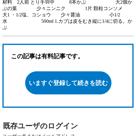
材料 2人前 とり手羽中 8本かぶ 大2個か
ぶの葉 少々ニンニク 1片 顆粒コンソメ
大1 ・1/2塩、コショウ 少々醤油 小1/2
水 500ml 1.カブは皮をむき縦に1/4に切る。か
ぶ
この記事は有料記事です。
いますぐ登録して続きを読む
既存ユーザのログイン