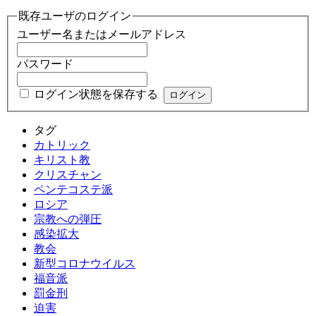
既存ユーザのログイン
ユーザー名またはメールアドレス
パスワード
ログイン状態を保存する
タグ
カトリック
キリスト教
クリスチャン
ペンテコステ派
ロシア
宗教への弾圧
感染拡大
教会
新型コロナウイルス
福音派
罰金刑
迫害