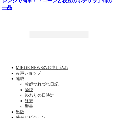
レンジで簡単！「コーンと枝豆のポテサラ」旬の
一品
MIKOE NEWSのお申し込み
み声ショップ
連載
牧師つれづれ日記
論説
終わりの日時計
終末
聖書
出版
使命とビジョン