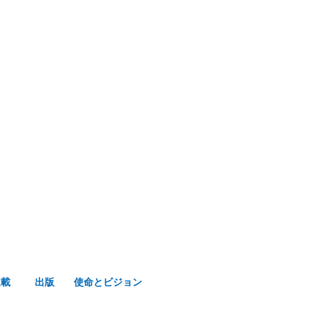
み声ショップ
連載
出版
使命とビジョン
連載
出版
使命とビジョン