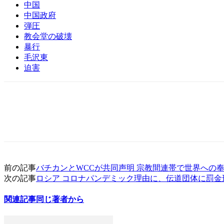
中国
中国政府
弾圧
教会堂の破壊
暴行
毛沢東
迫害
前の記事
バチカンとWCCが共同声明 宗教間連帯で世界への
次の記事
ロシア コロナパンデミック理由に、伝道団体に罰金
関連記事
同じ著者から