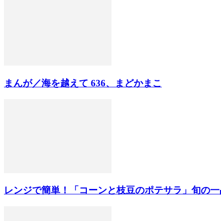
まんが／海を越えて 636、まどかまこ
レンジで簡単！「コーンと枝豆のポテサラ」旬の一