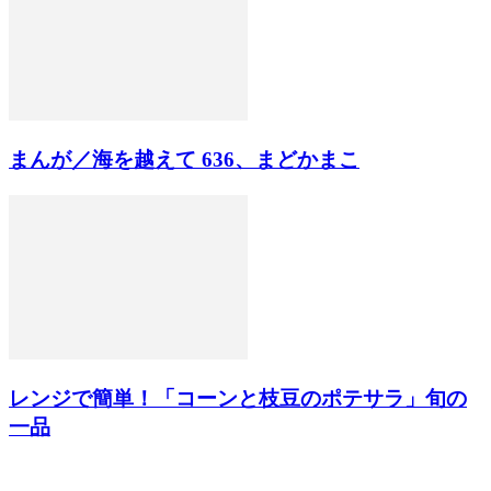
まんが／海を越えて 636、まどかまこ
レンジで簡単！「コーンと枝豆のポテサラ」旬の
一品