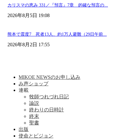
カリスマの恵み 331／『預言』7章 的確な預言の...
2026年8月5日 19:08
熊本で震度7 死者13人、約1万人避難（29日午前...
2026年8月2日 17:55
MIKOE NEWSのお申し込み
み声ショップ
連載
牧師つれづれ日記
論説
終わりの日時計
終末
聖書
出版
使命とビジョン