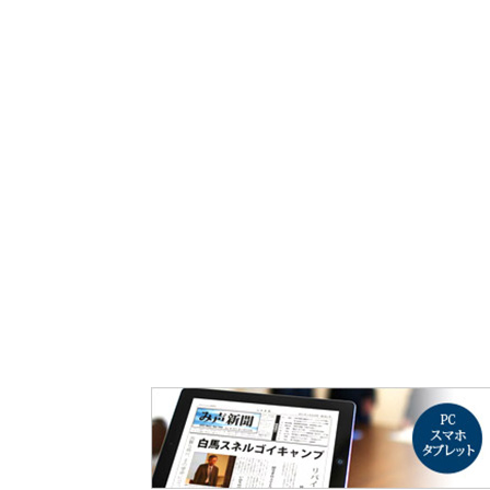
み声ショップ
連載
出版
使命とビジョン