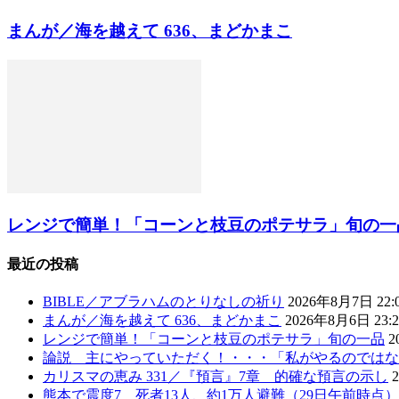
まんが／海を越えて 636、まどかまこ
レンジで簡単！「コーンと枝豆のポテサラ」旬の一
最近の投稿
BIBLE／アブラハムのとりなしの祈り
2026年8月7日 22:
まんが／海を越えて 636、まどかまこ
2026年8月6日 23:2
レンジで簡単！「コーンと枝豆のポテサラ」旬の一品
2
論説 主にやっていただく！・・・「私がやるのではな
カリスマの恵み 331／『預言』7章 的確な預言の示し
熊本で震度7 死者13人、約1万人避難（29日午前時点