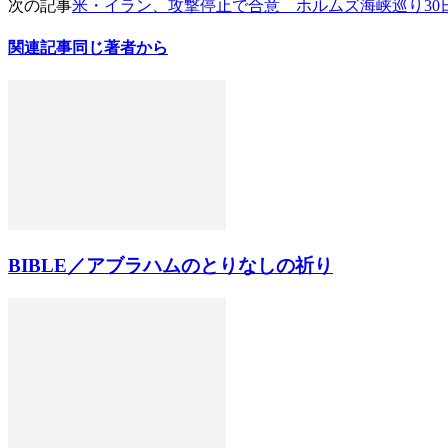
次の記事
米・イラン、攻撃停止で合意 ホルムズ海峡巡り30
関連記事
同じ著者から
BIBLE／アブラハムのとりなしの祈り