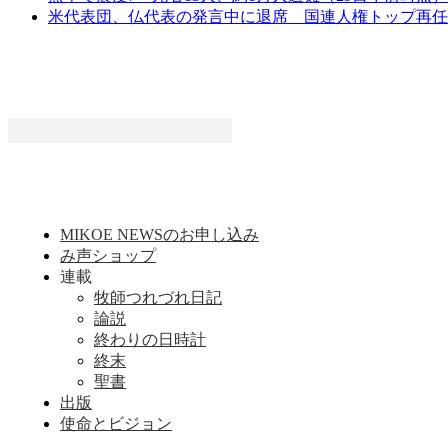
米代表団、仏代表の発言中に退席 国連人権トップ再任
MIKOE NEWSのお申し込み
み声ショップ
連載
牧師つれづれ日記
論説
終わりの日時計
終末
聖書
出版
使命とビジョン