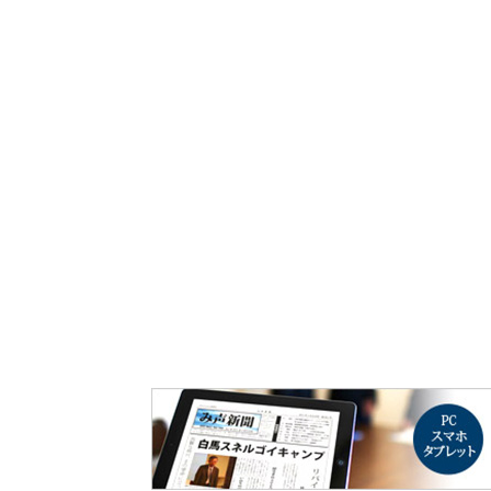
み声ショップ
連載
出版
使命とビジョン