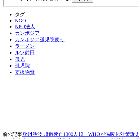
タグ
NGO
NPO法人
カンボジア
カンボジア孤児院便り
ラーメン
ルツ前田
孤児
孤児院
支援物資
前の記事
欧州熱波 超過死亡1300人超 WHOが温暖化対策訴