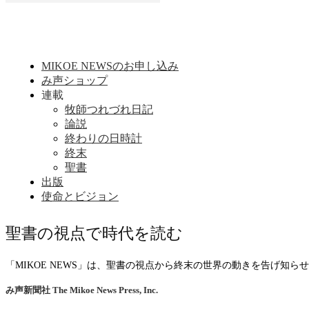
MIKOE NEWSのお申し込み
み声ショップ
連載
牧師つれづれ日記
論説
終わりの日時計
終末
聖書
出版
使命とビジョン
聖書の視点で時代を読む
「MIKOE NEWS」は、聖書の視点から終末の世界の動きを告げ知
み声新聞社
The Mikoe News Press, Inc.