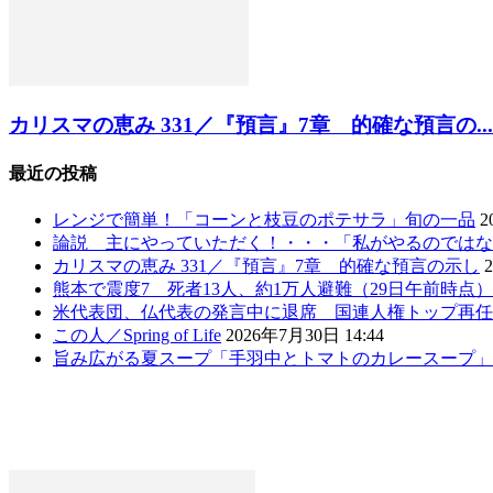
カリスマの恵み 331／『預言』7章 的確な預言の...
最近の投稿
レンジで簡単！「コーンと枝豆のポテサラ」旬の一品
2
論説 主にやっていただく！・・・「私がやるのではな
カリスマの恵み 331／『預言』7章 的確な預言の示し
熊本で震度7 死者13人、約1万人避難（29日午前時点
米代表団、仏代表の発言中に退席 国連人権トップ再任
この人／Spring of Life
2026年7月30日 14:44
旨み広がる夏スープ「手羽中とトマトのカレースープ」