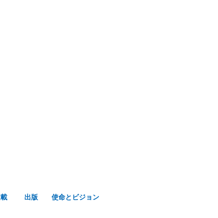
み声ショップ
連載
出版
使命とビジョン
連載
出版
使命とビジョン