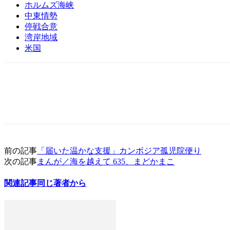
ホルムズ海峡
中東情勢
停戦合意
湾岸地域
米国
前の記事
「届いた温かな支援」カンボジア孤児院便り
次の記事
まんが／海を越えて 635、まどかまこ
関連記事
同じ著者から