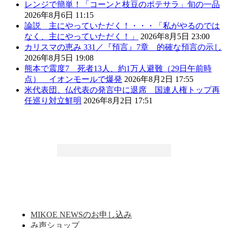
レンジで簡単！「コーンと枝豆のポテサラ」旬の一品
2026年8月6日 11:15
論説 主にやっていただく！・・・「私がやるのでは
なく、主にやっていただく！」
2026年8月5日 23:00
カリスマの恵み 331／『預言』7章 的確な預言の示し
2026年8月5日 19:08
熊本で震度7 死者13人、約1万人避難（29日午前時
点） イオンモールで爆発
2026年8月2日 17:55
米代表団、仏代表の発言中に退席 国連人権トップ再
任巡り対立鮮明
2026年8月2日 17:51
MIKOE NEWSのお申し込み
み声ショップ