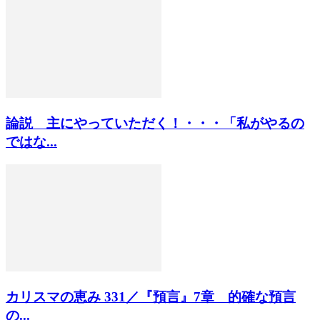
論説 主にやっていただく！・・・「私がやるの
ではな...
カリスマの恵み 331／『預言』7章 的確な預言
の...