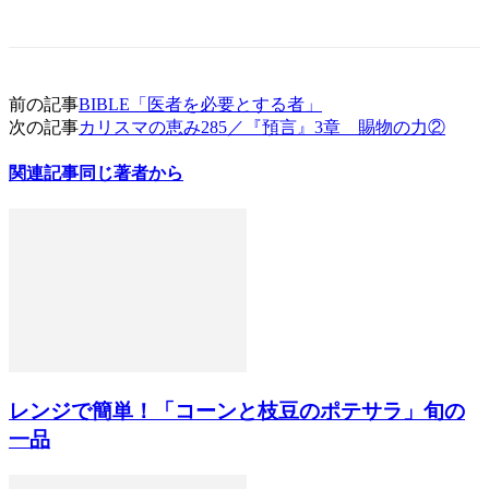
前の記事
BIBLE「医者を必要とする者」
次の記事
カリスマの恵み285／『預言』3章 賜物の力②
関連記事
同じ著者から
レンジで簡単！「コーンと枝豆のポテサラ」旬の
一品