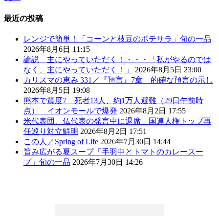
最近の投稿
レンジで簡単！「コーンと枝豆のポテサラ」旬の一品
2026年8月6日 11:15
論説 主にやっていただく！・・・「私がやるのでは
なく、主にやっていただく！」
2026年8月5日 23:00
カリスマの恵み 331／『預言』7章 的確な預言の示し
2026年8月5日 19:08
熊本で震度7 死者13人、約1万人避難（29日午前時
点） イオンモールで爆発
2026年8月2日 17:55
米代表団、仏代表の発言中に退席 国連人権トップ再
任巡り対立鮮明
2026年8月2日 17:51
この人／Spring of Life
2026年7月30日 14:44
旨み広がる夏スープ「手羽中とトマトのカレースー
プ」旬の一品
2026年7月30日 14:26