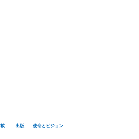
み声ショップ
連載
出版
使命とビジョン
連載
出版
使命とビジョン