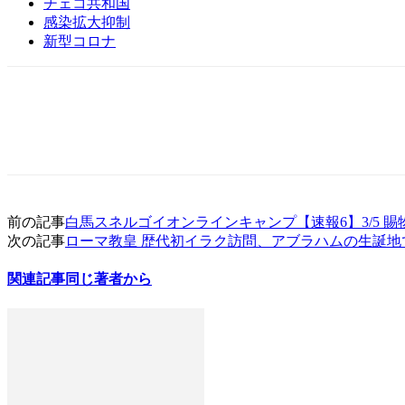
チェコ共和国
感染拡大抑制
新型コロナ
前の記事
白馬スネルゴイオンラインキャンプ【速報6】3/5 賜
次の記事
ローマ教皇 歴代初イラク訪問、アブラハムの生誕地
関連記事
同じ著者から