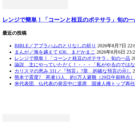
レンジで簡単！「コーンと枝豆のポテサラ」旬の一
最近の投稿
BIBLE／アブラハムのとりなしの祈り
2026年8月7日 22:
まんが／海を越えて 636、まどかまこ
2026年8月6日 23:2
レンジで簡単！「コーンと枝豆のポテサラ」旬の一品
2
論説 主にやっていただく！・・・「私がやるのではな
カリスマの恵み 331／『預言』7章 的確な預言の示し
熊本で震度7 死者13人、約1万人避難（29日午前時点
米代表団、仏代表の発言中に退席 国連人権トップ再任