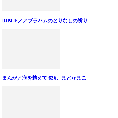
BIBLE／アブラハムのとりなしの祈り
まんが／海を越えて 636、まどかまこ