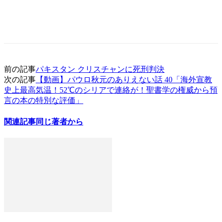
前の記事
パキスタン クリスチャンに死刑判決
次の記事
【動画】パウロ秋元のありえない話 40「海外宣教
史上最高気温！52℃のシリアで連絡が！聖書学の権威から預
言の本の特別な評価」
関連記事
同じ著者から