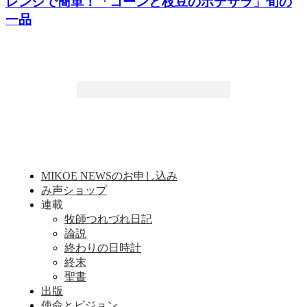
レンジで簡単！「コーンと枝豆のポテサラ」旬の
一品
MIKOE NEWSのお申し込み
み声ショップ
連載
牧師つれづれ日記
論説
終わりの日時計
終末
聖書
出版
使命とビジョン