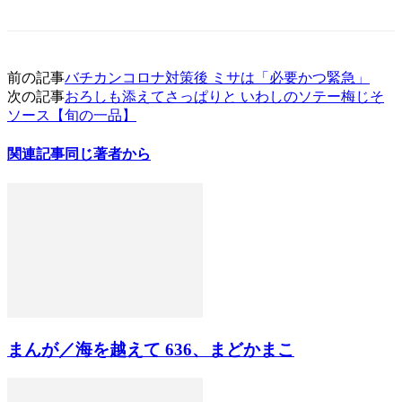
前の記事
バチカンコロナ対策後 ミサは「必要かつ緊急」
次の記事
おろしも添えてさっぱりと いわしのソテー梅じそ
ソース【旬の一品】
関連記事
同じ著者から
まんが／海を越えて 636、まどかまこ