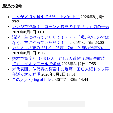
最近の投稿
まんが／海を越えて 636、まどかまこ
2026年8月6日
23:21
レンジで簡単！「コーンと枝豆のポテサラ」旬の一品
2026年8月6日 11:15
論説 主にやっていただく！・・・「私がやるのでは
なく、主にやっていただく！」
2026年8月5日 23:00
カリスマの恵み 331／『預言』7章 的確な預言の示し
2026年8月5日 19:08
熊本で震度7 死者13人、約1万人避難（29日午前時
点） イオンモールで爆発
2026年8月2日 17:55
米代表団、仏代表の発言中に退席 国連人権トップ再
任巡り対立鮮明
2026年8月2日 17:51
この人／Spring of Life
2026年7月30日 14:44