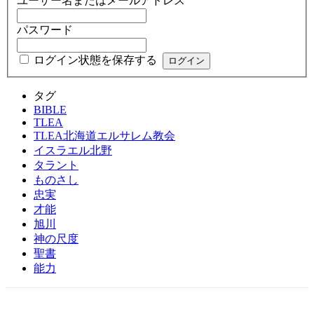
ユーザー名またはメールアドレス
パスワード
ログイン状態を保存する
タグ
BIBLE
TLEA
TLEA北海道エルサレム教会
イスラエル北野
タラント
ものさし
忠実
才能
旭川
神の尺度
聖書
能力