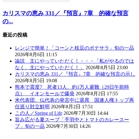
カリスマの恵み 331／『預言』7章 的確な預言
の...
最近の投稿
レンジで簡単！「コーンと枝豆のポテサラ」旬の一品
2026年8月6日 11:15
論説 主にやっていただく！・・・「私がやるのでは
なく、主にやっていただく！」
2026年8月5日 23:00
カリスマの恵み 331／『預言』7章 的確な預言の示し
2026年8月5日 19:08
熊本で震度7 死者13人、約1万人避難（29日午前時
点） イオンモールで爆発
2026年8月2日 17:55
米代表団、仏代表の発言中に退席 国連人権トップ再
任巡り対立鮮明
2026年8月2日 17:51
この人／Spring of Life
2026年7月30日 14:44
旨み広がる夏スープ「手羽中とトマトのカレースー
プ」旬の一品
2026年7月30日 14:26