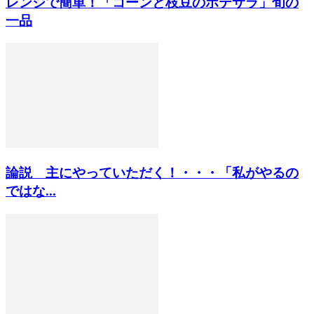
レンジで簡単！「コーンと枝豆のポテサラ」旬の
一品
論説 主にやっていただく！・・・「私がやるの
ではな...