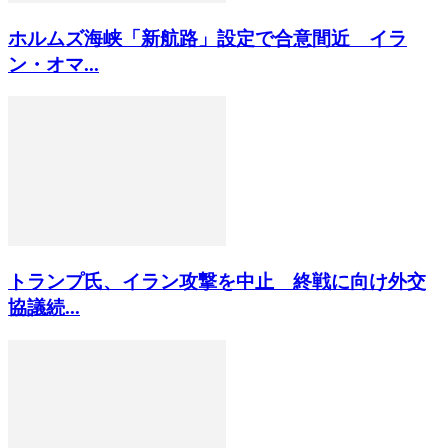
ホルムズ海峡「新航路」設定で合意間近 イラ
ン・オマ...
トランプ氏、イラン攻撃を中止 終戦に向け外交
協議続...