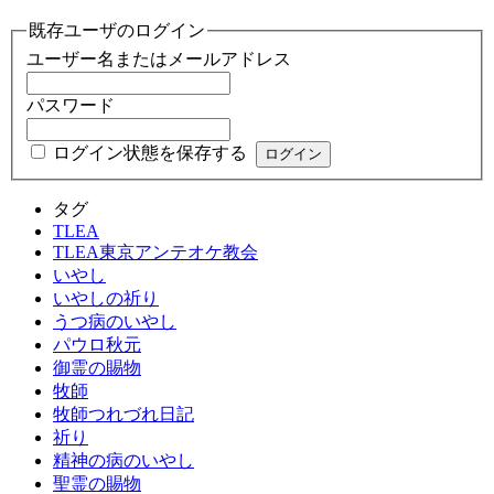
既存ユーザのログイン
ユーザー名またはメールアドレス
パスワード
ログイン状態を保存する
タグ
TLEA
TLEA東京アンテオケ教会
いやし
いやしの祈り
うつ病のいやし
パウロ秋元
御霊の賜物
牧師
牧師つれづれ日記
祈り
精神の病のいやし
聖霊の賜物