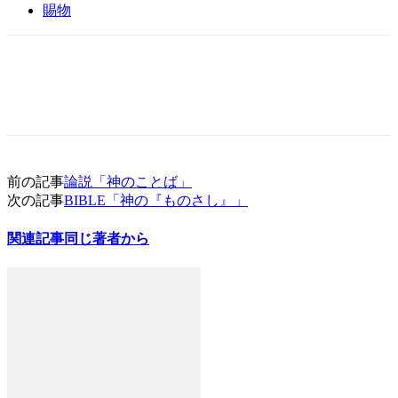
賜物
前の記事
論説「神のことば」
次の記事
BIBLE「神の『ものさし』」
関連記事
同じ著者から