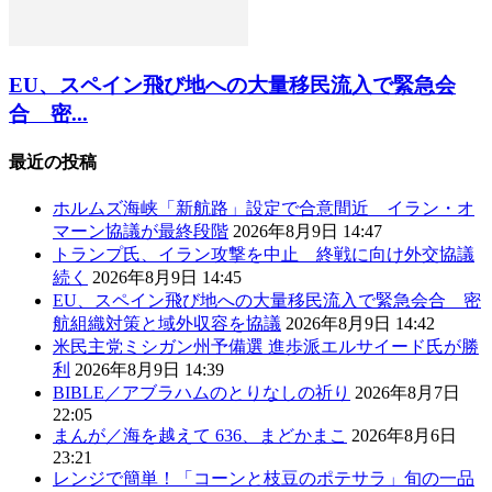
EU、スペイン飛び地への大量移民流入で緊急会
合 密...
最近の投稿
ホルムズ海峡「新航路」設定で合意間近 イラン・オ
マーン協議が最終段階
2026年8月9日 14:47
トランプ氏、イラン攻撃を中止 終戦に向け外交協議
続く
2026年8月9日 14:45
EU、スペイン飛び地への大量移民流入で緊急会合 密
航組織対策と域外収容を協議
2026年8月9日 14:42
米民主党ミシガン州予備選 進歩派エルサイード氏が勝
利
2026年8月9日 14:39
BIBLE／アブラハムのとりなしの祈り
2026年8月7日
22:05
まんが／海を越えて 636、まどかまこ
2026年8月6日
23:21
レンジで簡単！「コーンと枝豆のポテサラ」旬の一品