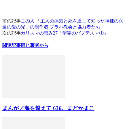
前の記事
この人 「主人の病気と死を通して知った神様の永
遠の愛の光」の制作者 プラハ教会と協力者たち
次の記事
カリスマの恵み27「聖霊のバプテスマ①」
関連記事
同じ著者から
まんが／海を越えて 636、まどかまこ