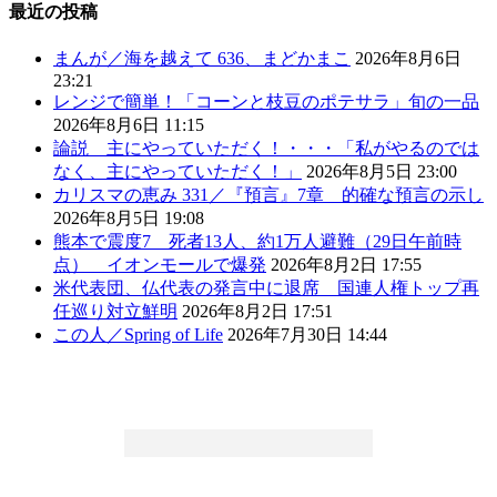
最近の投稿
まんが／海を越えて 636、まどかまこ
2026年8月6日
23:21
レンジで簡単！「コーンと枝豆のポテサラ」旬の一品
2026年8月6日 11:15
論説 主にやっていただく！・・・「私がやるのでは
なく、主にやっていただく！」
2026年8月5日 23:00
カリスマの恵み 331／『預言』7章 的確な預言の示し
2026年8月5日 19:08
熊本で震度7 死者13人、約1万人避難（29日午前時
点） イオンモールで爆発
2026年8月2日 17:55
米代表団、仏代表の発言中に退席 国連人権トップ再
任巡り対立鮮明
2026年8月2日 17:51
この人／Spring of Life
2026年7月30日 14:44