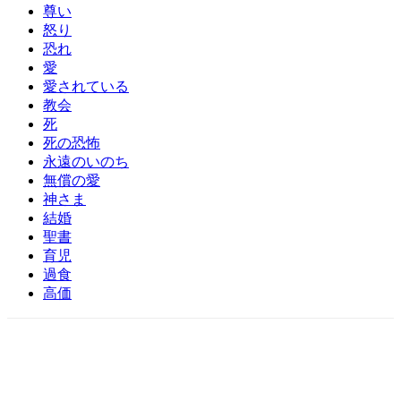
尊い
怒り
恐れ
愛
愛されている
教会
死
死の恐怖
永遠のいのち
無償の愛
神さま
結婚
聖書
育児
過食
高価