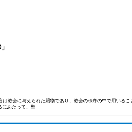
①」
預言は教会に与えられた賜物であり、教会の秩序の中で用いる
るにあたって、聖