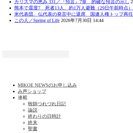
カリスマの恵み 331／『預言』7章 的確な預言の示し
熊本で震度7 死者13人、約1万人避難（29日午前時点
米代表団、仏代表の発言中に退席 国連人権トップ再任
この人／Spring of Life
2026年7月30日 14:44
MIKOE NEWSのお申し込み
み声ショップ
連載
牧師つれづれ日記
論説
終わりの日時計
終末
聖書