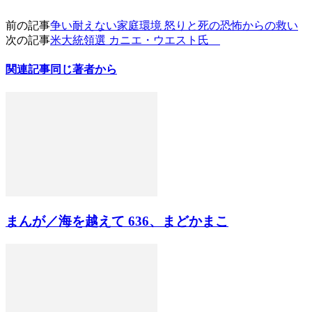
前の記事
争い耐えない家庭環境 怒りと死の恐怖からの救い
次の記事
米大統領選 カニエ・ウエスト氏
関連記事
同じ著者から
まんが／海を越えて 636、まどかまこ