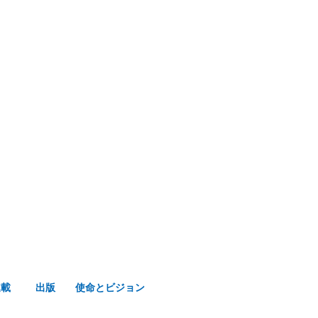
み声ショップ
連載
出版
使命とビジョン
連載
出版
使命とビジョン