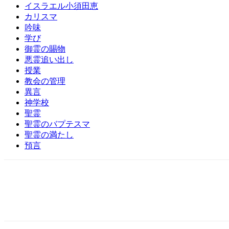
イスラエル小須田恵
カリスマ
吟味
学び
御霊の賜物
悪霊追い出し
授業
教会の管理
異言
神学校
聖霊
聖霊のバプテスマ
聖霊の満たし
預言