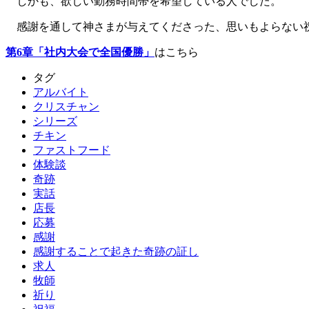
しかも、欲しい勤務時間帯を希望している人でした。
感謝を通して神さまが与えてくださった、思いもよらない
第6章「社内大会で全国優勝」
はこちら
タグ
アルバイト
クリスチャン
シリーズ
チキン
ファストフード
体験談
奇跡
実話
店長
応募
感謝
感謝することで起きた奇跡の証し
求人
牧師
祈り