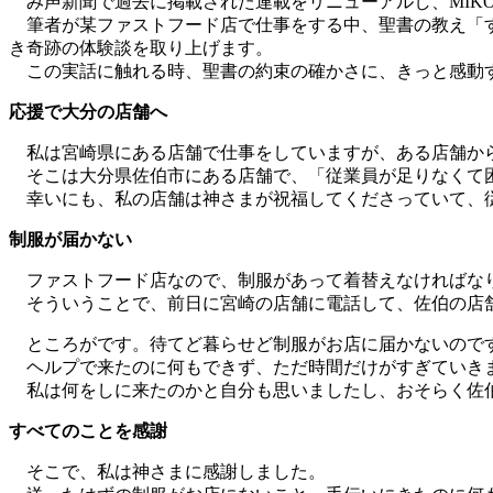
み声新聞で過去に掲載された連載をリニューアルし、MIKOE
筆者が某ファストフード店で仕事をする中、聖書の教え「す
き奇跡の体験談を取り上げます。
この実話に触れる時、聖書の約束の確かさに、きっと感動
応援で大分の店舗へ
私は宮崎県にある店舗で仕事をしていますが、ある店舗か
そこは大分県佐伯市にある店舗で、「従業員が足りなくて
幸いにも、私の店舗は神さまが祝福してくださっていて、従
制服が届かない
ファストフード店なので、制服があって着替えなければなり
そういうことで、前日に宮崎の店舗に電話して、佐伯の店
ところがです。待てど暮らせど制服がお店に届かないので
ヘルプで来たのに何もできず、ただ時間だけがすぎていき
私は何をしに来たのかと自分も思いましたし、おそらく佐
すべてのことを感謝
そこで、私は神さまに感謝しました。