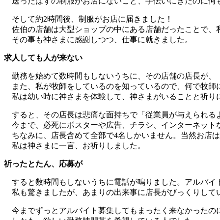
送ったはずの制服がお店にないこと、手伝いにきたのに何も
そして約2時間後、制服がお店に届きました！
佐伯の店舗は大型ショップの中にある店舗だったことで、
その事も神さまに感謝しつつ、仕事に就きました。
求人しても人が来ない
勤務を始めて数時間もしないうちに、その店舗の店長が、「
また、私が牧師をしているのを知っているので、何で牧師
私は幼い時に神さまを体験して、神さまがいることと祈り
すると、その店長は悲痛な面持ちで「従業員が与えられる
今まで、必死にポスターや広告、チラシ、インターネットな
ちなみに、店長含めて全部で4名しかいません。当然お店は
私は神さまに一言、お祈りしました。
祈ったとたん、応募が
すると数時間もしないうちに電話が鳴りました。アルバイ
私も驚きましたが、あまりの出来事に店長がびっくりして
今までずっとアルバイト募集してもまったく来なかったのに