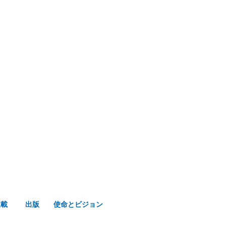
み声ショップ
連載
出版
使命とビジョン
連載
出版
使命とビジョン