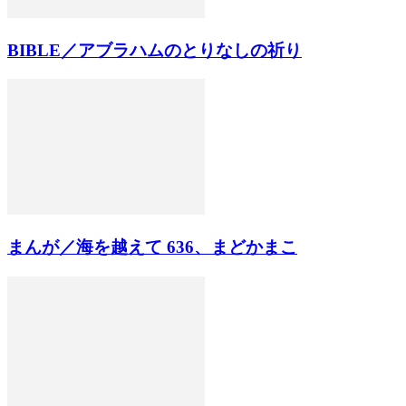
BIBLE／アブラハムのとりなしの祈り
まんが／海を越えて 636、まどかまこ