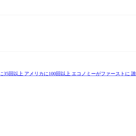
に35回以上 アメリカに100回以上 エコノミーがファーストに