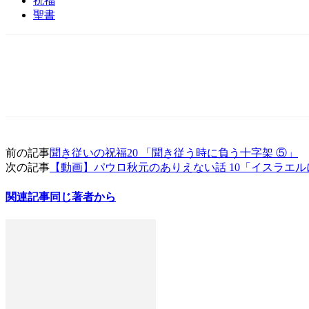
祝福
聖書
前の記事
聞き従いの祝福20 「聞き従う時に負う十字架 ⑤」
次の記事
【動画】パウロ秋元のありえない話 10「イスラエル
関連記事
同じ著者から