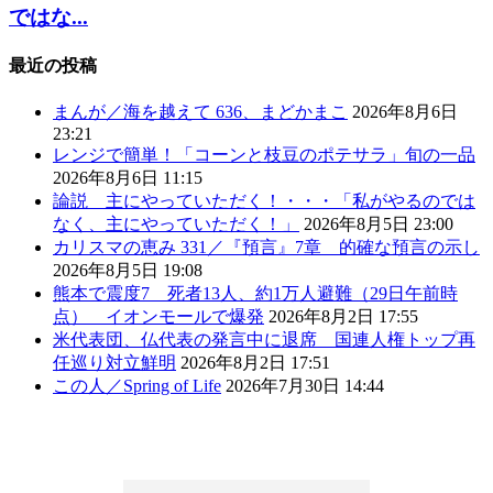
ではな...
最近の投稿
まんが／海を越えて 636、まどかまこ
2026年8月6日
23:21
レンジで簡単！「コーンと枝豆のポテサラ」旬の一品
2026年8月6日 11:15
論説 主にやっていただく！・・・「私がやるのでは
なく、主にやっていただく！」
2026年8月5日 23:00
カリスマの恵み 331／『預言』7章 的確な預言の示し
2026年8月5日 19:08
熊本で震度7 死者13人、約1万人避難（29日午前時
点） イオンモールで爆発
2026年8月2日 17:55
米代表団、仏代表の発言中に退席 国連人権トップ再
任巡り対立鮮明
2026年8月2日 17:51
この人／Spring of Life
2026年7月30日 14:44