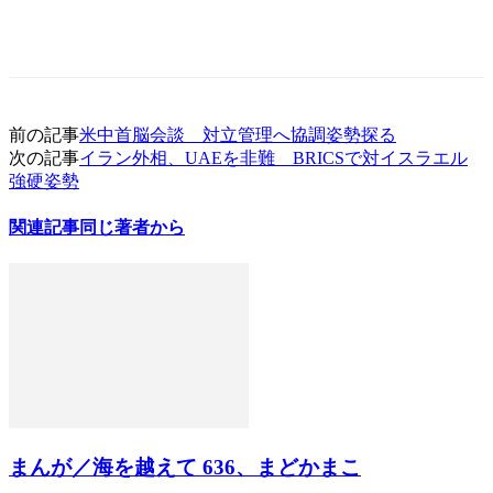
前の記事
米中首脳会談 対立管理へ協調姿勢探る
次の記事
イラン外相、UAEを非難 BRICSで対イスラエル
強硬姿勢
関連記事
同じ著者から
まんが／海を越えて 636、まどかまこ