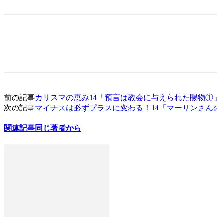
前の記事
カリスマの恵み14「預言は教会に与えられた賜物①
次の記事
マイナスは必ずプラスに変わる！14「マーリンさん
関連記事
同じ著者から