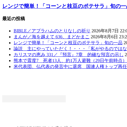
レンジで簡単！「コーンと枝豆のポテサラ」旬の一
最近の投稿
BIBLE／アブラハムのとりなしの祈り
2026年8月7日 22:
まんが／海を越えて 636、まどかまこ
2026年8月6日 23:2
レンジで簡単！「コーンと枝豆のポテサラ」旬の一品
2
論説 主にやっていただく！・・・「私がやるのではな
カリスマの恵み 331／『預言』7章 的確な預言の示し
熊本で震度7 死者13人、約1万人避難（29日午前時点
米代表団、仏代表の発言中に退席 国連人権トップ再任