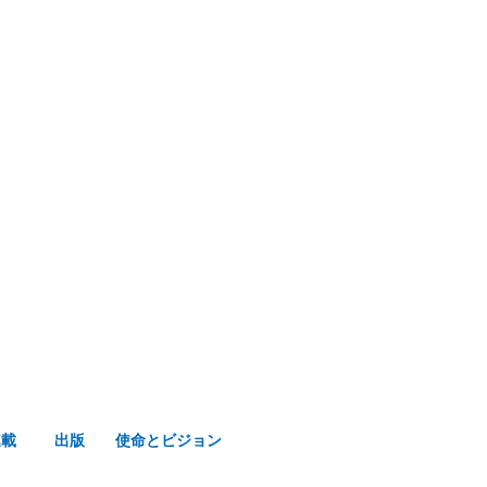
み声ショップ
連載
出版
使命とビジョン
連載
出版
使命とビジョン