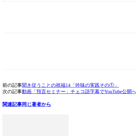
前の記事
聞き従うことの祝福14「吟味の実践その①」
次の記事
動画「預言セミナー」チェコ語字幕でYouTube公開
関連記事
同じ著者から