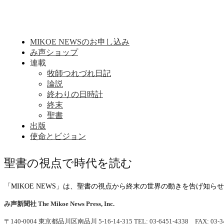
MIKOE NEWSのお申し込み
み声ショップ
連載
牧師つれづれ日記
論説
終わりの日時計
終末
聖書
出版
使命とビジョン
聖書の視点で時代を読む
「MIKOE NEWS」は、聖書の視点から終末の世界の動きを告げ知
み声新聞社
The Mikoe News Press, Inc.
〒140-0004 東京都品川区南品川 5-16-14-315
TEL: 03-6451-4338 FAX: 03-3