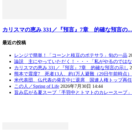
カリスマの恵み 331／『預言』7章 的確な預言の...
最近の投稿
レンジで簡単！「コーンと枝豆のポテサラ」旬の一品
2
論説 主にやっていただく！・・・「私がやるのではな
カリスマの恵み 331／『預言』7章 的確な預言の示し
熊本で震度7 死者13人、約1万人避難（29日午前時点
米代表団、仏代表の発言中に退席 国連人権トップ再任
この人／Spring of Life
2026年7月30日 14:44
旨み広がる夏スープ「手羽中とトマトのカレースープ」