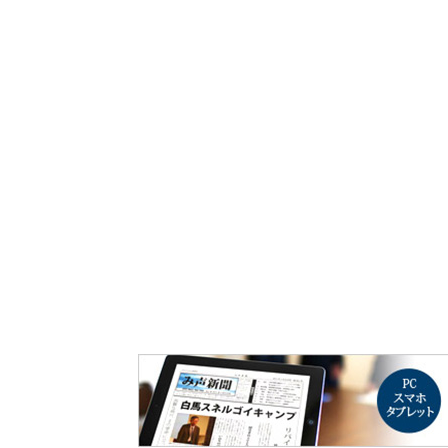
み声ショップ
連載
出版
使命とビジョン