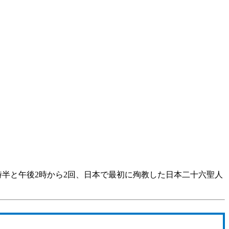
時半と午後2時から2回、日本で最初に殉教した日本二十六聖人