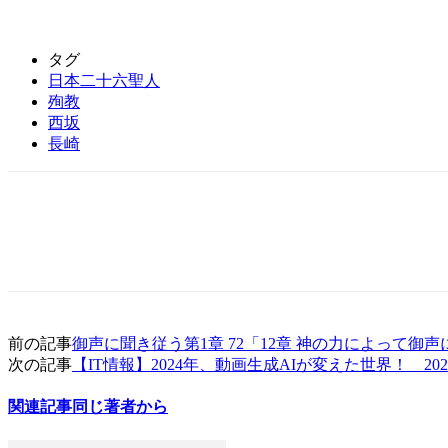
タグ
日本二十六聖人
殉教
西坂
長崎
前の記事
御声に聞き従う第1章 72「12章 神の力によって御
次の記事
【IT情報】2024年、動画生成AIが変えた世界！ 2
関連記事
同じ著者から