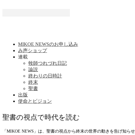
MIKOE NEWSのお申し込み
み声ショップ
連載
牧師つれづれ日記
論説
終わりの日時計
終末
聖書
出版
使命とビジョン
聖書の視点で時代を読む
「MIKOE NEWS」は、聖書の視点から終末の世界の動きを告げ知