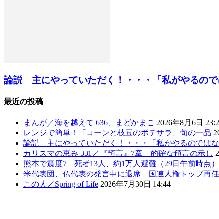
論説 主にやっていただく！・・・「私がやるのではな
最近の投稿
まんが／海を越えて 636、まどかまこ
2026年8月6日 23:2
レンジで簡単！「コーンと枝豆のポテサラ」旬の一品
2
論説 主にやっていただく！・・・「私がやるのではな
カリスマの恵み 331／『預言』7章 的確な預言の示し
熊本で震度7 死者13人、約1万人避難（29日午前時点
米代表団、仏代表の発言中に退席 国連人権トップ再任
この人／Spring of Life
2026年7月30日 14:44