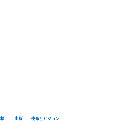
み声ショップ
連載
出版
使命とビジョン
連載
出版
使命とビジョン