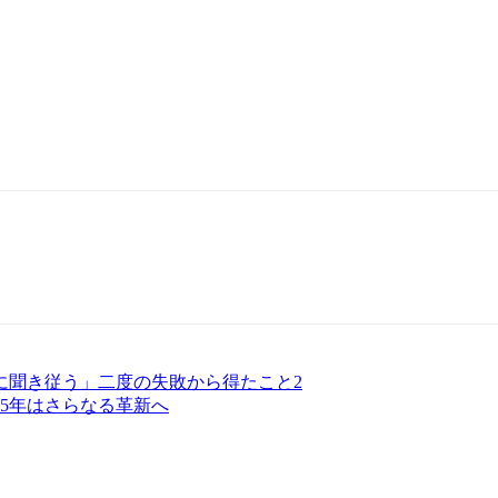
声に聞き従う」二度の失敗から得たこと2
025年はさらなる革新へ