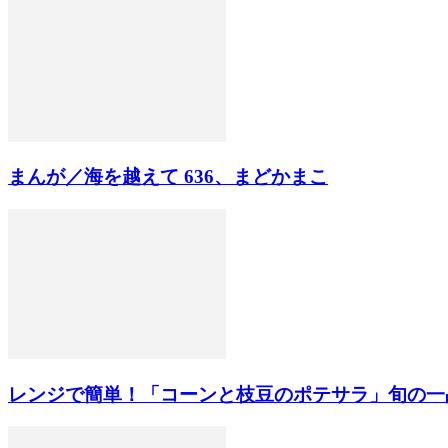
まんが／海を越えて 636、まどかまこ
レンジで簡単！「コーンと枝豆のポテサラ」旬の一