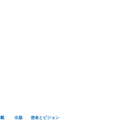
み声ショップ
連載
出版
使命とビジョン
連載
出版
使命とビジョン