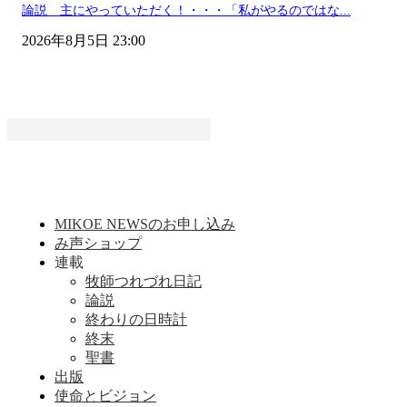
論説 主にやっていただく！・・・「私がやるのではな...
2026年8月5日 23:00
MIKOE NEWSのお申し込み
み声ショップ
連載
牧師つれづれ日記
論説
終わりの日時計
終末
聖書
出版
使命とビジョン