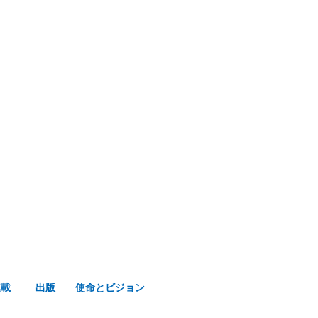
み声ショップ
連載
出版
使命とビジョン
連載
出版
使命とビジョン