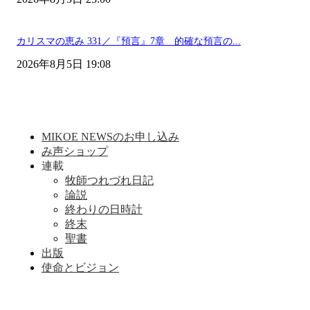
カリスマの恵み 331／『預言』7章 的確な預言の...
2026年8月5日 19:08
MIKOE NEWSのお申し込み
み声ショップ
連載
牧師つれづれ日記
論説
終わりの日時計
終末
聖書
出版
使命とビジョン