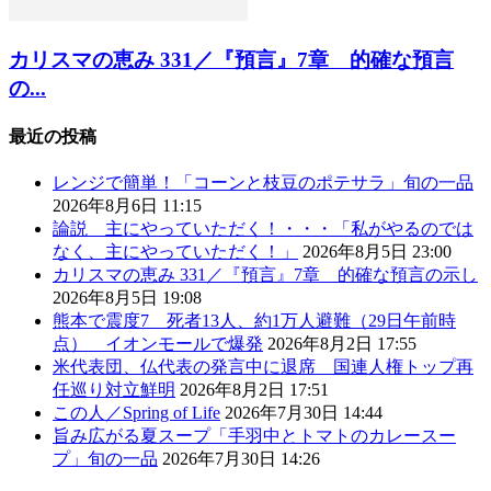
カリスマの恵み 331／『預言』7章 的確な預言
の...
最近の投稿
レンジで簡単！「コーンと枝豆のポテサラ」旬の一品
2026年8月6日 11:15
論説 主にやっていただく！・・・「私がやるのでは
なく、主にやっていただく！」
2026年8月5日 23:00
カリスマの恵み 331／『預言』7章 的確な預言の示し
2026年8月5日 19:08
熊本で震度7 死者13人、約1万人避難（29日午前時
点） イオンモールで爆発
2026年8月2日 17:55
米代表団、仏代表の発言中に退席 国連人権トップ再
任巡り対立鮮明
2026年8月2日 17:51
この人／Spring of Life
2026年7月30日 14:44
旨み広がる夏スープ「手羽中とトマトのカレースー
プ」旬の一品
2026年7月30日 14:26