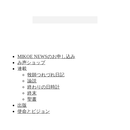
MIKOE NEWSのお申し込み
み声ショップ
連載
牧師つれづれ日記
論説
終わりの日時計
終末
聖書
出版
使命とビジョン