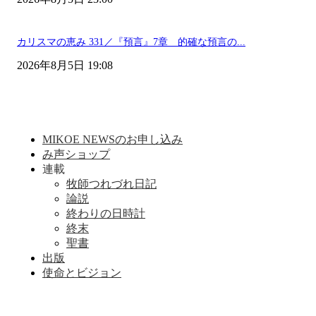
カリスマの恵み 331／『預言』7章 的確な預言の...
2026年8月5日 19:08
MIKOE NEWSのお申し込み
み声ショップ
連載
牧師つれづれ日記
論説
終わりの日時計
終末
聖書
出版
使命とビジョン