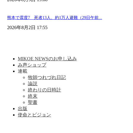
熊本で震度7 死者13人、約1万人避難（29日午前...
2026年8月2日 17:55
MIKOE NEWSのお申し込み
み声ショップ
連載
牧師つれづれ日記
論説
終わりの日時計
終末
聖書
出版
使命とビジョン