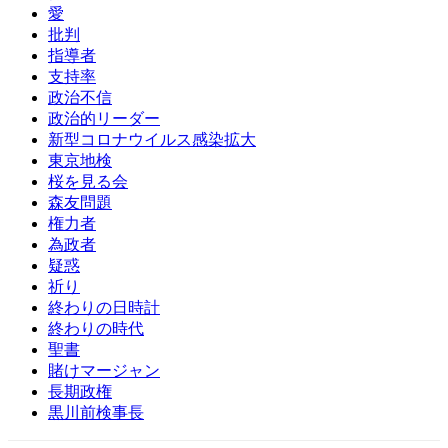
愛
批判
指導者
支持率
政治不信
政治的リーダー
新型コロナウイルス感染拡大
東京地検
桜を見る会
森友問題
権力者
為政者
疑惑
祈り
終わりの日時計
終わりの時代
聖書
賭けマージャン
長期政権
黒川前検事長