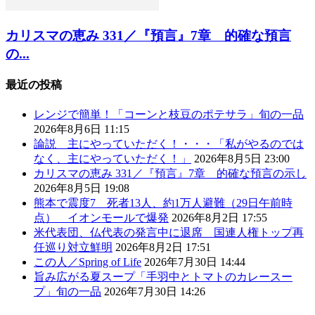
カリスマの恵み 331／『預言』7章 的確な預言
の...
最近の投稿
レンジで簡単！「コーンと枝豆のポテサラ」旬の一品
2026年8月6日 11:15
論説 主にやっていただく！・・・「私がやるのでは
なく、主にやっていただく！」
2026年8月5日 23:00
カリスマの恵み 331／『預言』7章 的確な預言の示し
2026年8月5日 19:08
熊本で震度7 死者13人、約1万人避難（29日午前時
点） イオンモールで爆発
2026年8月2日 17:55
米代表団、仏代表の発言中に退席 国連人権トップ再
任巡り対立鮮明
2026年8月2日 17:51
この人／Spring of Life
2026年7月30日 14:44
旨み広がる夏スープ「手羽中とトマトのカレースー
プ」旬の一品
2026年7月30日 14:26