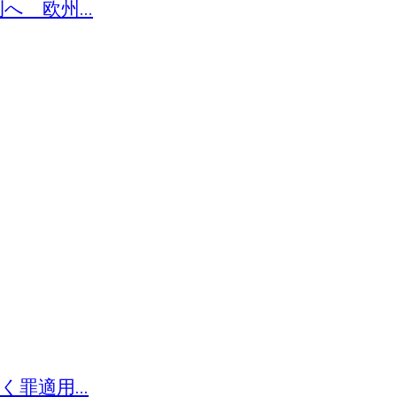
 欧州...
罪適用...