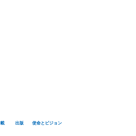
み声ショップ
連載
出版
使命とビジョン
連載
出版
使命とビジョン