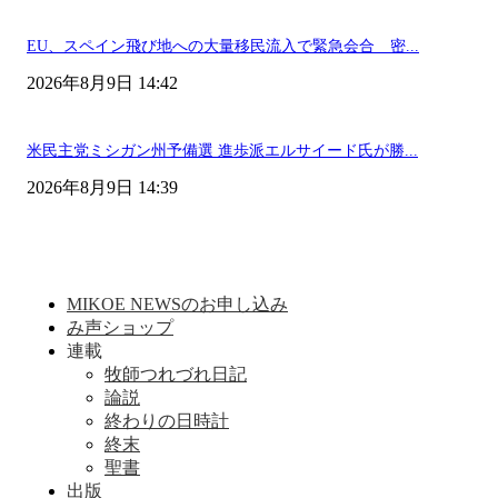
EU、スペイン飛び地への大量移民流入で緊急会合 密...
2026年8月9日 14:42
米民主党ミシガン州予備選 進歩派エルサイード氏が勝...
2026年8月9日 14:39
MIKOE NEWSのお申し込み
み声ショップ
連載
牧師つれづれ日記
論説
終わりの日時計
終末
聖書
出版