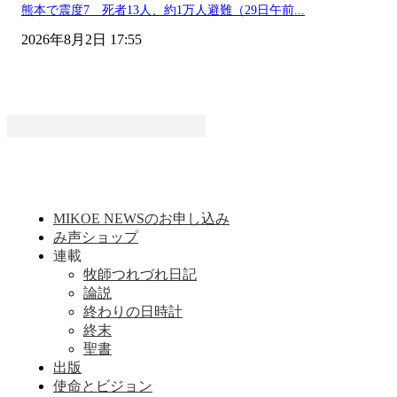
熊本で震度7 死者13人、約1万人避難（29日午前...
2026年8月2日 17:55
MIKOE NEWSのお申し込み
み声ショップ
連載
牧師つれづれ日記
論説
終わりの日時計
終末
聖書
出版
使命とビジョン