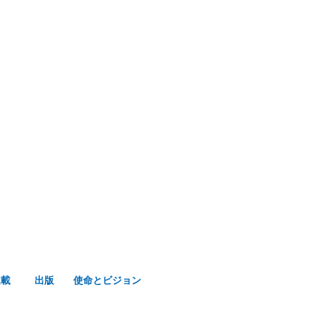
み声ショップ
連載
出版
使命とビジョン
連載
出版
使命とビジョン