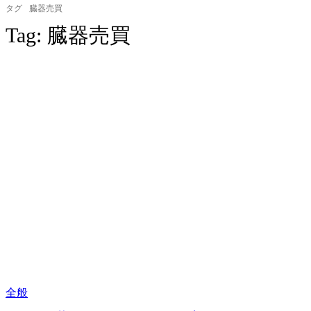
タグ
臓器売買
Tag:
臓器売買
全般