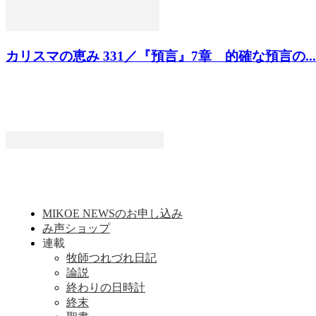
カリスマの恵み 331／『預言』7章 的確な預言の...
MIKOE NEWSのお申し込み
み声ショップ
連載
牧師つれづれ日記
論説
終わりの日時計
終末