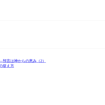
言—預言は神からの恵み（2）
書の捉え方