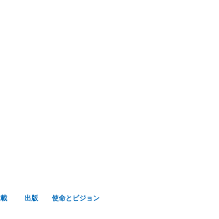
み声ショップ
連載
出版
使命とビジョン
連載
出版
使命とビジョン