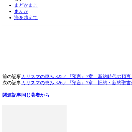
まどかまこ
まんが
海を越えて
前の記事
カリスマの恵み 325／『預言』7章 新約時代の預
次の記事
カリスマの恵み 326／『預言』7章 旧約・新約聖
関連記事
同じ著者から