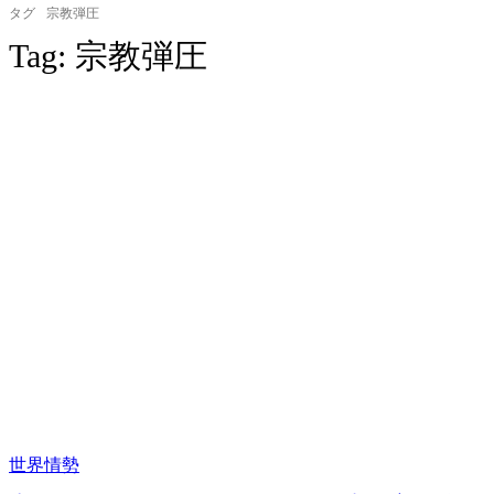
タグ
宗教弾圧
Tag:
宗教弾圧
世界情勢