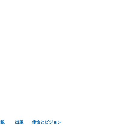
み声ショップ
連載
出版
使命とビジョン
連載
出版
使命とビジョン