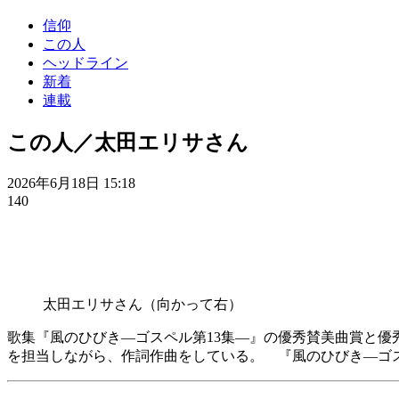
信仰
この人
ヘッドライン
新着
連載
この人／太田エリサさん
2026年6月18日 15:18
140
太田エリサさん（向かって右）
歌集『風のひびき―ゴスペル第13集―』の優秀賛美曲賞と優
を担当しながら、作詞作曲をしている。 『風のひびき―ゴス