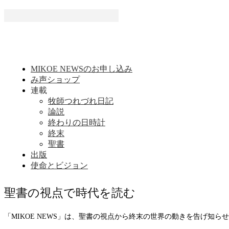
MIKOE NEWSのお申し込み
み声ショップ
連載
牧師つれづれ日記
論説
終わりの日時計
終末
聖書
出版
使命とビジョン
聖書の視点で時代を読む
「MIKOE NEWS」は、聖書の視点から終末の世界の動きを告げ知