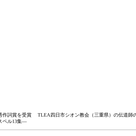
秀作詞賞を受賞 TLEA四日市シオン教会（三重県）の伝道
ペル13集―