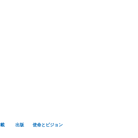
み声ショップ
連載
出版
使命とビジョン
連載
出版
使命とビジョン