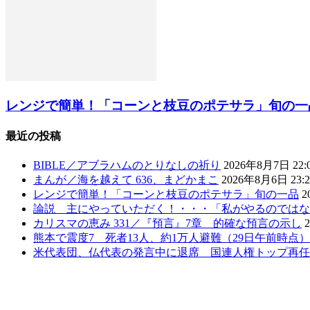
レンジで簡単！「コーンと枝豆のポテサラ」旬の一
最近の投稿
BIBLE／アブラハムのとりなしの祈り
2026年8月7日 22:
まんが／海を越えて 636、まどかまこ
2026年8月6日 23:2
レンジで簡単！「コーンと枝豆のポテサラ」旬の一品
2
論説 主にやっていただく！・・・「私がやるのではな
カリスマの恵み 331／『預言』7章 的確な預言の示し
熊本で震度7 死者13人、約1万人避難（29日午前時点
米代表団、仏代表の発言中に退席 国連人権トップ再任