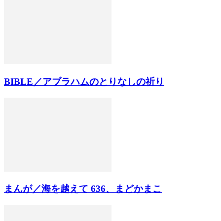
BIBLE／アブラハムのとりなしの祈り
まんが／海を越えて 636、まどかまこ