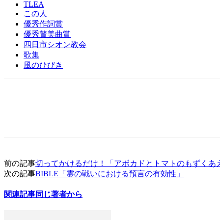
TLEA
この人
優秀作詞賞
優秀賛美曲賞
四日市シオン教会
歌集
風のひびき
前の記事
切ってかけるだけ！「アボカドとトマトのもずくあ
次の記事
BIBLE「霊の戦いにおける預言の有効性」
関連記事
同じ著者から