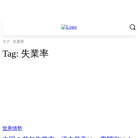
タグ
失業率
Tag:
失業率
世界情勢