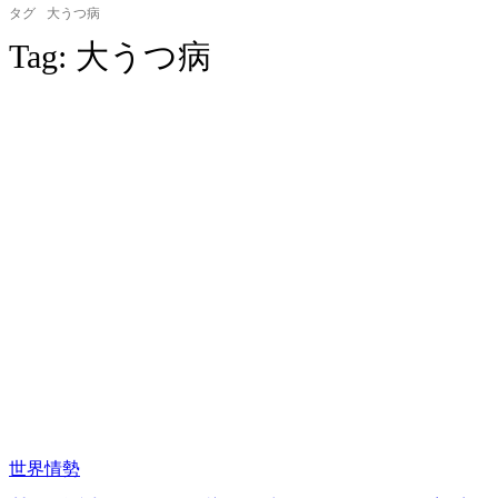
タグ
大うつ病
Tag:
大うつ病
世界情勢