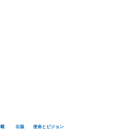
み声ショップ
連載
出版
使命とビジョン
連載
出版
使命とビジョン