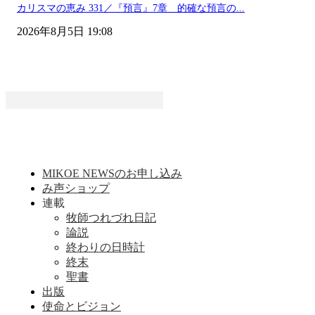
カリスマの恵み 331／『預言』7章 的確な預言の...
2026年8月5日 19:08
MIKOE NEWSのお申し込み
み声ショップ
連載
牧師つれづれ日記
論説
終わりの日時計
終末
聖書
出版
使命とビジョン