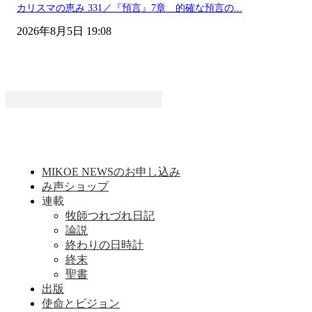
カリスマの恵み 331／『預言』7章 的確な預言の...
2026年8月5日 19:08
MIKOE NEWSのお申し込み
み声ショップ
連載
牧師つれづれ日記
論説
終わりの日時計
終末
聖書
出版
使命とビジョン