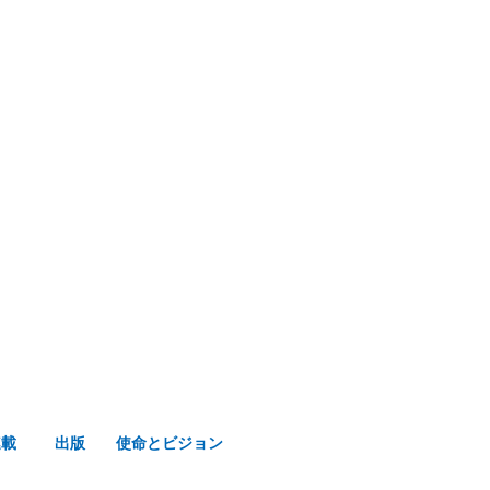
み声ショップ
連載
出版
使命とビジョン
連載
出版
使命とビジョン