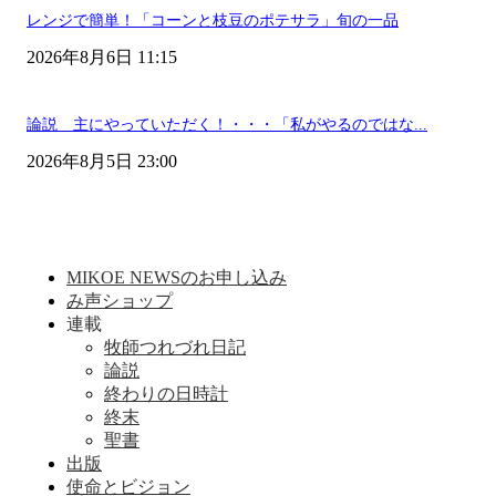
レンジで簡単！「コーンと枝豆のポテサラ」旬の一品
2026年8月6日 11:15
論説 主にやっていただく！・・・「私がやるのではな...
2026年8月5日 23:00
MIKOE NEWSのお申し込み
み声ショップ
連載
牧師つれづれ日記
論説
終わりの日時計
終末
聖書
出版
使命とビジョン