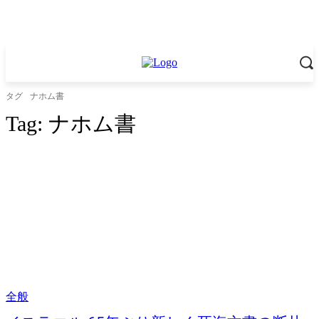
タグ
ナホム書
Tag:
ナホム書
全般