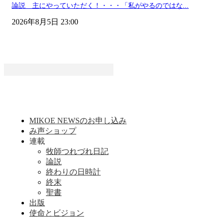
論説 主にやっていただく！・・・「私がやるのではな...
2026年8月5日 23:00
MIKOE NEWSのお申し込み
み声ショップ
連載
牧師つれづれ日記
論説
終わりの日時計
終末
聖書
出版
使命とビジョン