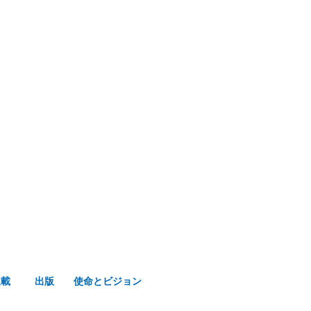
み声ショップ
連載
出版
使命とビジョン
連載
出版
使命とビジョン