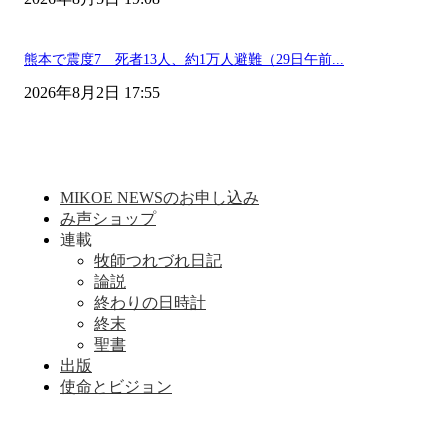
熊本で震度7 死者13人、約1万人避難（29日午前...
2026年8月2日 17:55
MIKOE NEWSのお申し込み
み声ショップ
連載
牧師つれづれ日記
論説
終わりの日時計
終末
聖書
出版
使命とビジョン