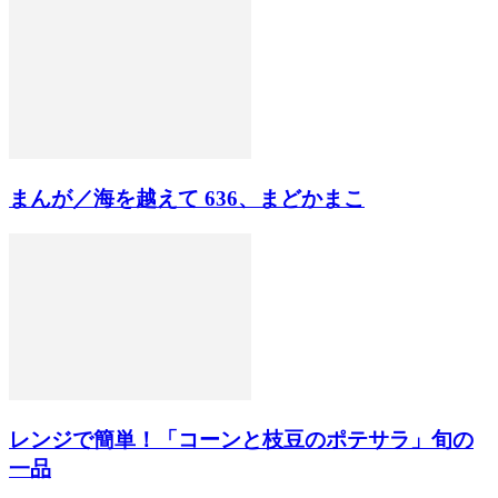
まんが／海を越えて 636、まどかまこ
レンジで簡単！「コーンと枝豆のポテサラ」旬の
一品