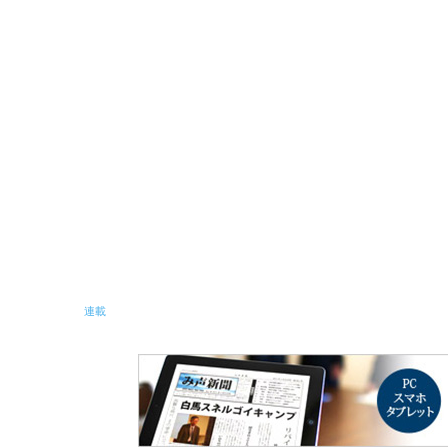
み声ショップ
連載
出版
使命とビジョン