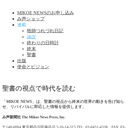
MIKOE NEWSのお申し込み
み声ショップ
連載
牧師つれづれ日記
論説
終わりの日時計
終末
聖書
出版
使命とビジョン
聖書の視点で時代を読む
「MIKOE NEWS」は、聖書の視点から終末の世界の動きを告げ知ら
せ、リバイバルに即応した情報を提供します。
み声新聞社
The Mikoe News Press, Inc.
〒140-0004 東京都品川区南品川 5-16-14-315
TEL: 03-6451-4338 FAX: 03-